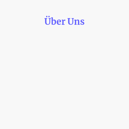
Über Uns